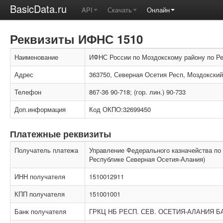
BasicData.ru
API
Скачать
Онлайн
Реквизиты ИФНС 1510
Наименование
ИФНС России по Моздокскому району по Р
Адрес
363750, Северная Осетия Респ, Моздокский 
Телефон
867-36 90-718; (гор. лин.) 90-733
Доп.информация
Код ОКПО:32699450
Платежные реквизиты
Получатель платежа
Управление Федерального казначейства по
Республике Северная Осетия-Алания)
ИНН получателя
1510012911
КПП получателя
151001001
Банк получателя
ГРКЦ НБ РЕСП. СЕВ. ОСЕТИЯ-АЛАНИЯ 