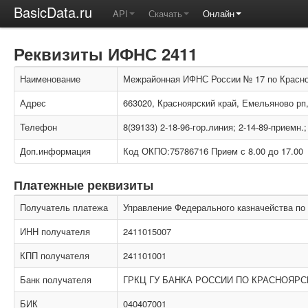
BasicData.ru
API
Скачать
Онлайн
Реквизиты ИФНС 2411
Наименование
Межрайонная ИФНС России № 17 по Красн
Адрес
663020, Красноярский край, Емельяново рп,
Телефон
8(39133) 2-18-96-гор.линия; 2-14-89-приемн.;
Доп.информация
Код ОКПО:75786716 Прием с 8.00 до 17.00
Платежные реквизиты
Получатель платежа
Управление Федерального казначейства по
ИНН получателя
2411015007
КПП получателя
241101001
Банк получателя
ГРКЦ ГУ БАНКА РОССИИ ПО КРАСНОЯРС
БИК
040407001