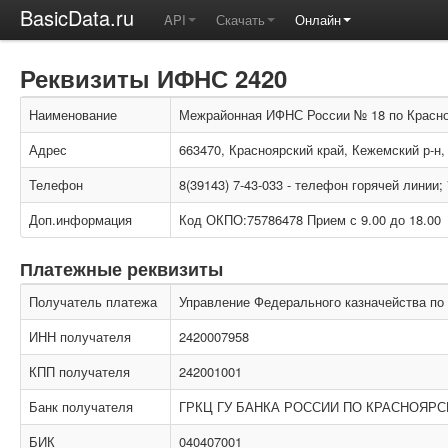
BasicData.ru
API
Скачать
Онлайн
Реквизиты ИФНС 2420
Наименование
Межрайонная ИФНС России № 18 по Красн
Адрес
663470, Красноярский край, Кежемский р-н,
Телефон
8(39143) 7-43-033 - телефон горячей линии;
Доп.информация
Код ОКПО:75786478 Прием с 9.00 до 18.00
Платежные реквизиты
Получатель платежа
Управление Федерального казначейства по
ИНН получателя
2420007958
КПП получателя
242001001
Банк получателя
ГРКЦ ГУ БАНКА РОССИИ ПО КРАСНОЯРС
БИК
040407001