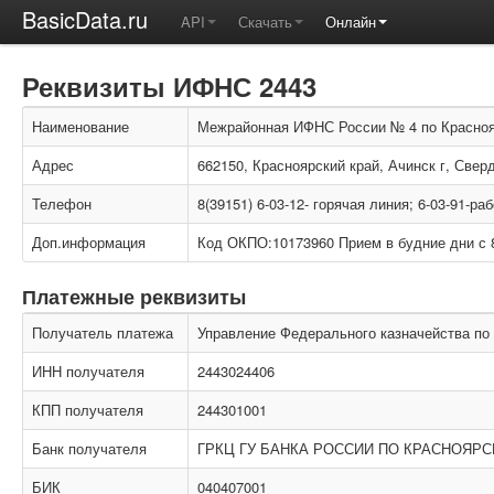
BasicData.ru
API
Скачать
Онлайн
Реквизиты ИФНС 2443
Наименование
Межрайонная ИФНС России № 4 по Красно
Адрес
662150, Красноярский край, Ачинск г, Свер
Телефон
8(39151) 6-03-12- горячая линия; 6-03-91-р
Доп.информация
Код ОКПО:10173960 Прием в будние дни с 8.1
Платежные реквизиты
Получатель платежа
Управление Федерального казначейства по
ИНН получателя
2443024406
КПП получателя
244301001
Банк получателя
ГРКЦ ГУ БАНКА РОССИИ ПО КРАСНОЯРС
БИК
040407001