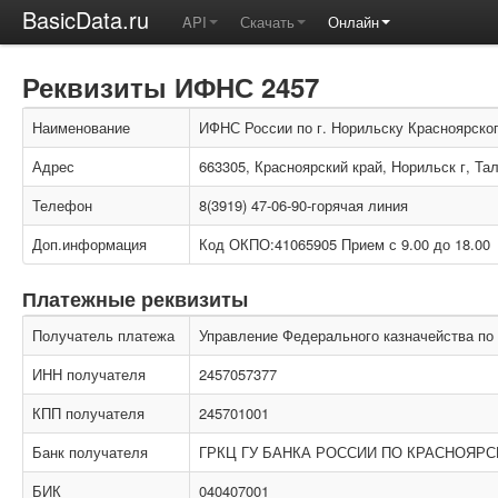
BasicData.ru
API
Скачать
Онлайн
Реквизиты ИФНС 2457
Наименование
ИФНС России по г. Норильску Красноярског
Адрес
663305, Красноярский край, Норильск г, Та
Телефон
8(3919) 47-06-90-горячая линия
Доп.информация
Код ОКПО:41065905 Прием с 9.00 до 18.00
Платежные реквизиты
Получатель платежа
Управление Федерального казначейства по 
ИНН получателя
2457057377
КПП получателя
245701001
Банк получателя
ГРКЦ ГУ БАНКА РОССИИ ПО КРАСНОЯРС
БИК
040407001