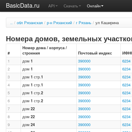
BasicData.ru
API
Скачать
Онлайн
..
/
обл Рязанская
/
р-н Рязанский
/
г Рязань
/
ул Каширина
Номера домов, земельных участков
Номер дома / корпуса /
#
строения
Почтовый индекс
ИФН
1
дом
1
390000
6234
2
дом
1
390000
6234
3
дом
1
стр.
1
390000
6234
4
дом
1
стр.
1
390000
6234
5
дом
1
стр.
2
390000
6234
6
дом
1
стр.
2
390000
6234
7
дом
22
390000
6234
8
дом
22
390000
6234
9
дом
24
390000
6234