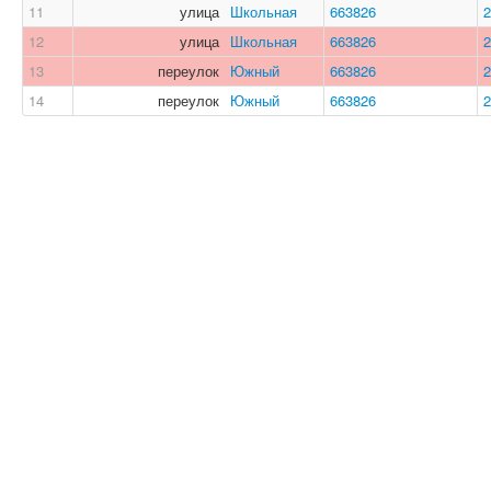
11
улица
Школьная
663826
2
12
улица
Школьная
663826
2
13
переулок
Южный
663826
2
14
переулок
Южный
663826
2