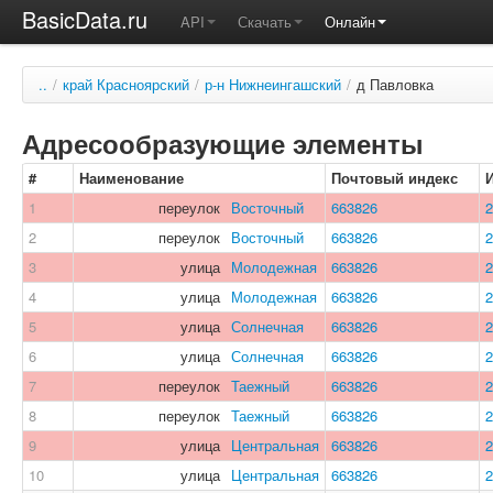
BasicData.ru
API
Скачать
Онлайн
..
/
край Красноярский
/
р-н Нижнеингашский
/
д Павловка
Адресообразующие элементы
#
Наименование
Почтовый индекс
1
переулок
Восточный
663826
2
2
переулок
Восточный
663826
2
3
улица
Молодежная
663826
2
4
улица
Молодежная
663826
2
5
улица
Солнечная
663826
2
6
улица
Солнечная
663826
2
7
переулок
Таежный
663826
2
8
переулок
Таежный
663826
2
9
улица
Центральная
663826
2
10
улица
Центральная
663826
2