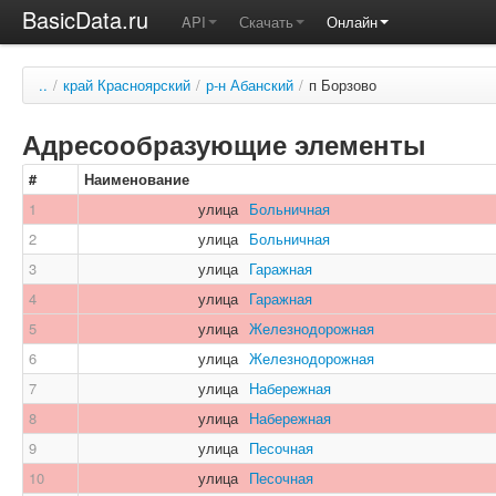
BasicData.ru
API
Скачать
Онлайн
..
/
край Красноярский
/
р-н Абанский
/
п Борзово
Адресообразующие элементы
#
Наименование
1
улица
Больничная
2
улица
Больничная
3
улица
Гаражная
4
улица
Гаражная
5
улица
Железнодорожная
6
улица
Железнодорожная
7
улица
Набережная
8
улица
Набережная
9
улица
Песочная
10
улица
Песочная