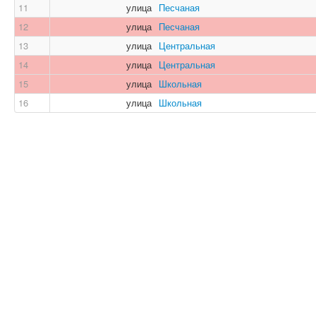
11
улица
Песчаная
12
улица
Песчаная
13
улица
Центральная
14
улица
Центральная
15
улица
Школьная
16
улица
Школьная