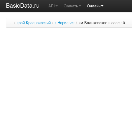
BasicData.ru
API
Скачать
Онлайн
..
/
край Красноярский
/
г Норильск
/
км Вальковское шоссе 10