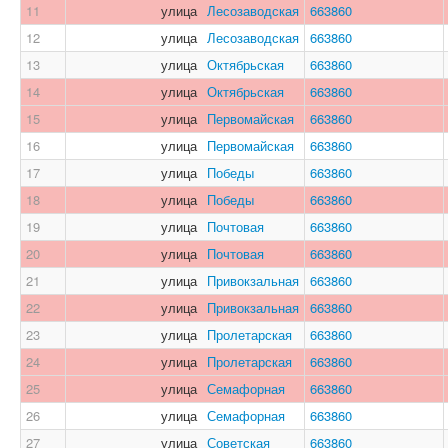
11
улица
Лесозаводская
663860
12
улица
Лесозаводская
663860
13
улица
Октябрьская
663860
14
улица
Октябрьская
663860
15
улица
Первомайская
663860
16
улица
Первомайская
663860
17
улица
Победы
663860
18
улица
Победы
663860
19
улица
Почтовая
663860
20
улица
Почтовая
663860
21
улица
Привокзальная
663860
22
улица
Привокзальная
663860
23
улица
Пролетарская
663860
24
улица
Пролетарская
663860
25
улица
Семафорная
663860
26
улица
Семафорная
663860
27
улица
Советская
663860