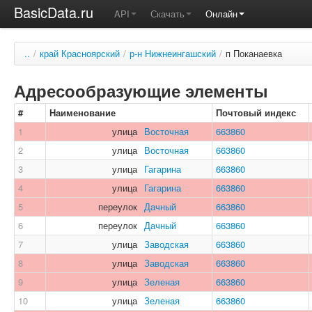
BasicData.ru
API
Скачать
Онлайн
..
/
край Красноярский
/
р-н Нижнеингашский
/
п Поканаевка
Адресообразующие элементы
#
Наименование
Почтовый индекс
1
улица
Восточная
663860
2
улица
Восточная
663860
3
улица
Гагарина
663860
4
улица
Гагарина
663860
5
переулок
Дачный
663860
6
переулок
Дачный
663860
7
улица
Заводская
663860
8
улица
Заводская
663860
9
улица
Зеленая
663860
10
улица
Зеленая
663860