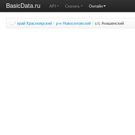
BasicData.ru
API
Скачать
Онлайн
..
/
край Красноярский
/
р-н Новоселовский
/
с/с Анашенский