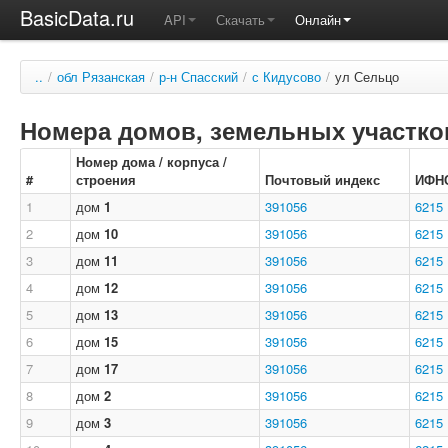
BasicData.ru
API
Скачать
Онлайн
..
/
обл Рязанская
/
р-н Спасский
/
с Кидусово
/
ул Сельцо
Номера домов, земельных участков
Номер дома / корпуса /
#
строения
Почтовый индекс
ИФН
1
дом
1
391056
6215
2
дом
10
391056
6215
3
дом
11
391056
6215
4
дом
12
391056
6215
5
дом
13
391056
6215
6
дом
15
391056
6215
7
дом
17
391056
6215
8
дом
2
391056
6215
9
дом
3
391056
6215