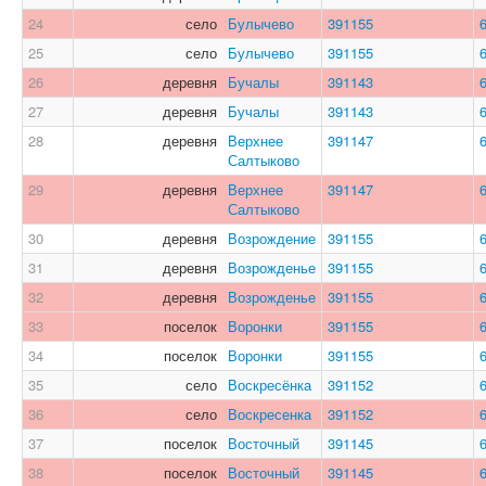
24
село
Булычево
391155
25
село
Булычево
391155
26
деревня
Бучалы
391143
27
деревня
Бучалы
391143
28
деревня
Верхнее
391147
Салтыково
29
деревня
Верхнее
391147
Салтыково
30
деревня
Возрождение
391155
31
деревня
Возрожденье
391155
32
деревня
Возрожденье
391155
33
поселок
Воронки
391155
34
поселок
Воронки
391155
35
село
Воскресёнка
391152
36
село
Воскресенка
391152
37
поселок
Восточный
391145
38
поселок
Восточный
391145