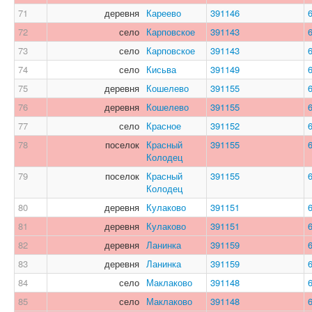
71
деревня
Кареево
391146
72
село
Карповское
391143
73
село
Карповское
391143
74
село
Кисьва
391149
75
деревня
Кошелево
391155
76
деревня
Кошелево
391155
77
село
Красное
391152
78
поселок
Красный
391155
Колодец
79
поселок
Красный
391155
Колодец
80
деревня
Кулаково
391151
81
деревня
Кулаково
391151
82
деревня
Ланинка
391159
83
деревня
Ланинка
391159
84
село
Маклаково
391148
85
село
Маклаково
391148