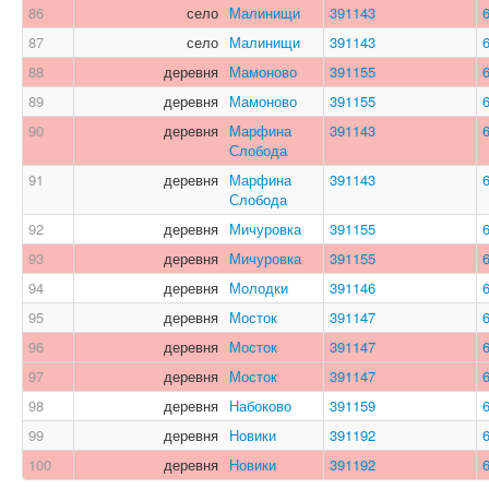
86
село
Малинищи
391143
87
село
Малинищи
391143
88
деревня
Мамоново
391155
89
деревня
Мамоново
391155
90
деревня
Марфина
391143
Слобода
91
деревня
Марфина
391143
Слобода
92
деревня
Мичуровка
391155
93
деревня
Мичуровка
391155
94
деревня
Молодки
391146
95
деревня
Мосток
391147
96
деревня
Мосток
391147
97
деревня
Мосток
391147
98
деревня
Набоково
391159
99
деревня
Новики
391192
100
деревня
Новики
391192