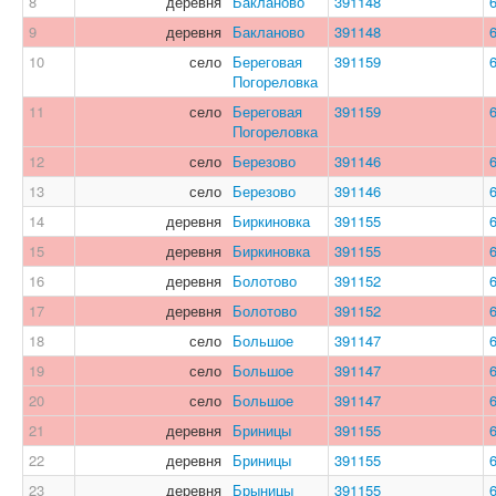
8
деревня
Бакланово
391148
9
деревня
Бакланово
391148
10
село
Береговая
391159
Погореловка
11
село
Береговая
391159
Погореловка
12
село
Березово
391146
13
село
Березово
391146
14
деревня
Биркиновка
391155
15
деревня
Биркиновка
391155
16
деревня
Болотово
391152
17
деревня
Болотово
391152
18
село
Большое
391147
19
село
Большое
391147
20
село
Большое
391147
21
деревня
Бриницы
391155
22
деревня
Бриницы
391155
23
деревня
Брыницы
391155