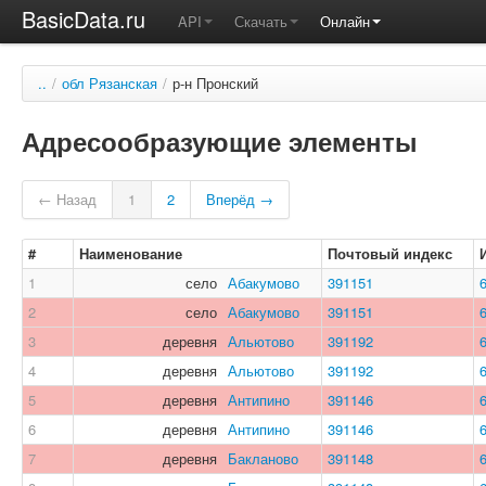
BasicData.ru
API
Скачать
Онлайн
..
/
обл Рязанская
/
р-н Пронский
Адресообразующие элементы
← Назад
1
2
Вперёд →
#
Наименование
Почтовый индекс
1
село
Абакумово
391151
2
село
Абакумово
391151
3
деревня
Альютово
391192
4
деревня
Альютово
391192
5
деревня
Антипино
391146
6
деревня
Антипино
391146
7
деревня
Бакланово
391148