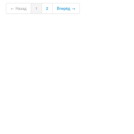
← Назад
1
2
Вперёд →