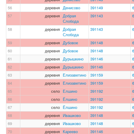
56
деревня
Денисово
391149
57
деревня
Добрая
391143
Слобода
58
деревня
Добрая
391143
Слобода
59
деревня
Дубовое
391148
60
деревня
Дубовое
391148
61
деревня
Дурышкино
391146
62
деревня
Дурышкино
391146
63
деревня
Елизаветино
391159
64
деревня
Елизаветино
391159
65
село
Елшино
391192
66
село
Ёлшино
391192
67
село
Ёлшино
391192
68
деревня
Ивашково
391148
69
деревня
Ивашково
391148
70
деревня
Кареево
391146