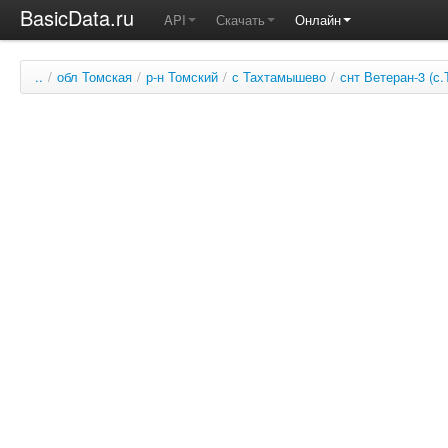
BasicData.ru
API
Скачать
Онлайн
..
/
обл Томская
/
р-н Томский
/
с Тахтамышево
/
снт Ветеран-3 (с