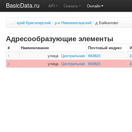
BasicData.ru
API
Скачать
Онлайн
..
/
край Красноярский
/
р-н Нижнеингашский
/
д Байкалово
Адресообразующие элементы
#
Наименование
Почтовый индекс
1
улица
Центральная
663823
2
2
улица
Центральная
663823
2