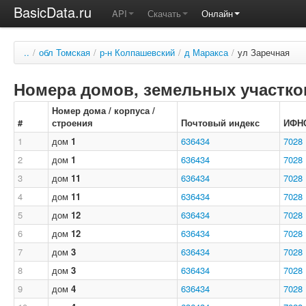
BasicData.ru
API
Скачать
Онлайн
..
/
обл Томская
/
р-н Колпашевский
/
д Маракса
/
ул Заречная
Номера домов, земельных участков
Номер дома / корпуса /
#
строения
Почтовый индекс
ИФН
1
дом
1
636434
7028
2
дом
1
636434
7028
3
дом
11
636434
7028
4
дом
11
636434
7028
5
дом
12
636434
7028
6
дом
12
636434
7028
7
дом
3
636434
7028
8
дом
3
636434
7028
9
дом
4
636434
7028