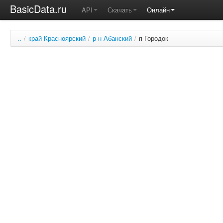
BasicData.ru
API
Скачать
Онлайн
..
/
край Красноярский
/
р-н Абанский
/
п Городок