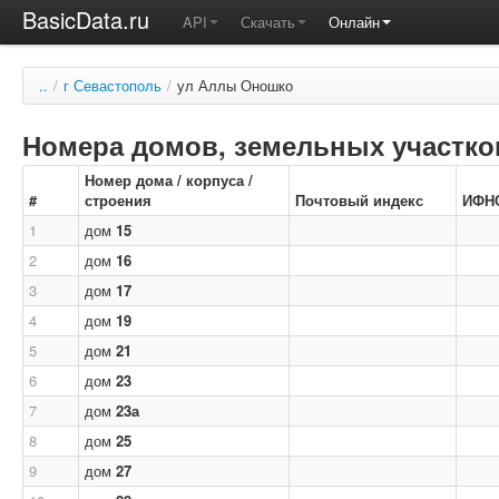
BasicData.ru
API
Скачать
Онлайн
..
/
г Севастополь
/
ул Аллы Оношко
Номера домов, земельных участков
Номер дома / корпуса /
#
строения
Почтовый индекс
ИФН
1
дом
15
2
дом
16
3
дом
17
4
дом
19
5
дом
21
6
дом
23
7
дом
23а
8
дом
25
9
дом
27