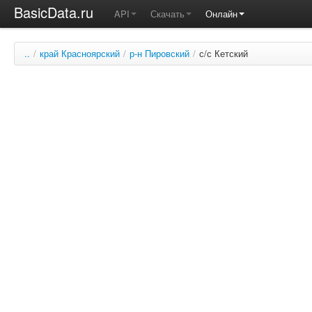
BasicData.ru
API
Скачать
Онлайн
..
/
край Красноярский
/
р-н Пировский
/
с/с Кетский