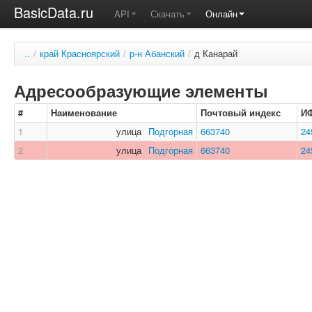
BasicData.ru
API
Скачать
Онлайн
..
/
край Красноярский
/
р-н Абанский
/
д Канарай
Адресообразующие элементы
#
Наименование
Почтовый индекс
И
1
улица
Подгорная
663740
24
2
улица
Подгорная
663740
24