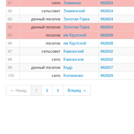
91
село
Знаменка
662624
92
сельсовет
Знаменский
662624
93
дачный поселок
Золотая Горка
662624
94
дачный поселок
Золотая Горка
662624
95
поселок
им Крупской
662608
96
поселок
им Крупской
662608
97
сельсовет
Кавказский
662632
98
село
Кавказское
662632
99
дачный поселок
Кедр
662637
100
село
Колмаково
662629
← Назад
1
2
3
Вперёд →