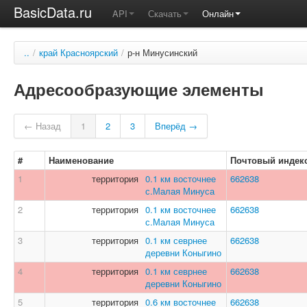
BasicData.ru
API
Скачать
Онлайн
..
/
край Красноярский
/
р-н Минусинский
Адресообразующие элементы
← Назад
1
2
3
Вперёд →
#
Наименование
Почтовый индек
1
территория
0.1 км восточнее
662638
с.Малая Минуса
2
территория
0.1 км восточнее
662638
с.Малая Минуса
3
территория
0.1 км севрнее
662638
деревни Коныгино
4
территория
0.1 км севрнее
662638
деревни Коныгино
5
территория
0.6 км восточнее
662638