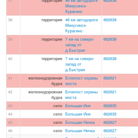
37
территория
46 км автодороги
662638
Минусинск-
Курагино
38
территория
46 км автодороги
662638
Минусинск-
Курагино
39
территория
7 км на северо-
662638
запад от
д.Быстрая
40
территория
7 км на северо-
662638
запад от
д.Быстрая
41
железнодорожная
Блокпост охраны
662621
будка
моста
42
железнодорожная
Блокпост охраны
662621
будка
моста
43
село
Большая Иня
662635
44
село
Большая Иня
662635
45
село
Большая Ничка
662627
46
село
Большая Ничка
662627