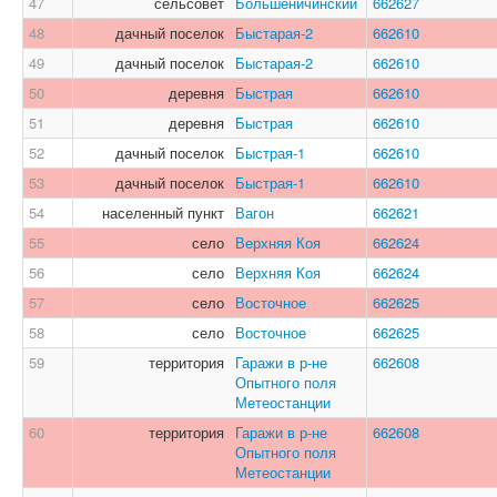
47
сельсовет
Большеничинский
662627
48
дачный поселок
Быстарая-2
662610
49
дачный поселок
Быстарая-2
662610
50
деревня
Быстрая
662610
51
деревня
Быстрая
662610
52
дачный поселок
Быстрая-1
662610
53
дачный поселок
Быстрая-1
662610
54
населенный пункт
Вагон
662621
55
село
Верхняя Коя
662624
56
село
Верхняя Коя
662624
57
село
Восточное
662625
58
село
Восточное
662625
59
территория
Гаражи в р-не
662608
Опытного поля
Метеостанции
60
территория
Гаражи в р-не
662608
Опытного поля
Метеостанции