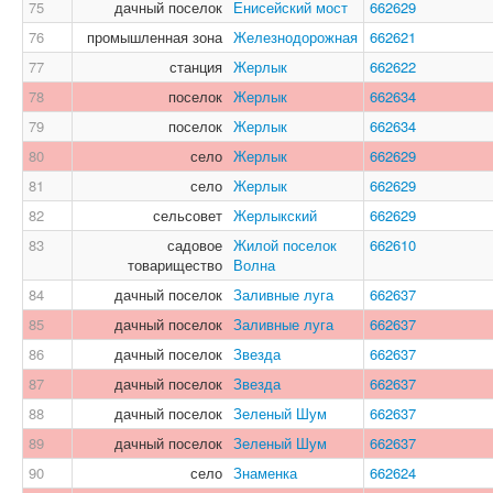
75
дачный поселок
Енисейский мост
662629
76
промышленная зона
Железнодорожная
662621
77
станция
Жерлык
662622
78
поселок
Жерлык
662634
79
поселок
Жерлык
662634
80
село
Жерлык
662629
81
село
Жерлык
662629
82
сельсовет
Жерлыкский
662629
83
садовое
Жилой поселок
662610
товарищество
Волна
84
дачный поселок
Заливные луга
662637
85
дачный поселок
Заливные луга
662637
86
дачный поселок
Звезда
662637
87
дачный поселок
Звезда
662637
88
дачный поселок
Зеленый Шум
662637
89
дачный поселок
Зеленый Шум
662637
90
село
Знаменка
662624