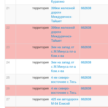
Курагино
21
территория
399км железной
662638
дороги
Междуречнск-
Тайшет
22
территория
399км железной
662638
дороги
Междуречнск-
Тайшет
23
территория
3км на запад от
662638
с.М.Минуса пл-а
Ком.х-ва
24
территория
3км на запад от
662638
с.М.Минуса пл-а
Ком.х-ва
25
территория
4 км северо-
662638
восточнее с.Тесь
26
территория
4 км северо-
662638
восточнее с.Тесь
27
территория
425 км автодороги
662638
М-54 Енисей