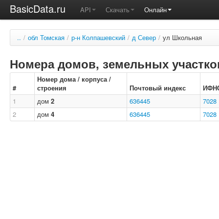
BasicData.ru
API
Скачать
Онлайн
..
/
обл Томская
/
р-н Колпашевский
/
д Север
/
ул Школьная
Номера домов, земельных участков
Номер дома / корпуса /
#
строения
Почтовый индекс
ИФН
1
дом
2
636445
7028
2
дом
4
636445
7028