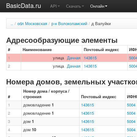
BasicData.ru
API
Скачать
Онлайн
..
/
обл Московская
/
р-н Волоколамский
/
д Валуйки
Адресообразующие элементы
#
Наименование
Почтовый индекс
ИФ
1
улица
Дачная
143615
500
2
улица
Дачная
143615
500
Номера домов, земельных участков
Номер дома / корпуса /
#
строения
Почтовый индекс
ИФН
1
домовладение
1
143615
5004
2
домовладение
1
143615
5004
3
дом
1
143615
5004
4
дом
10
143615
5004