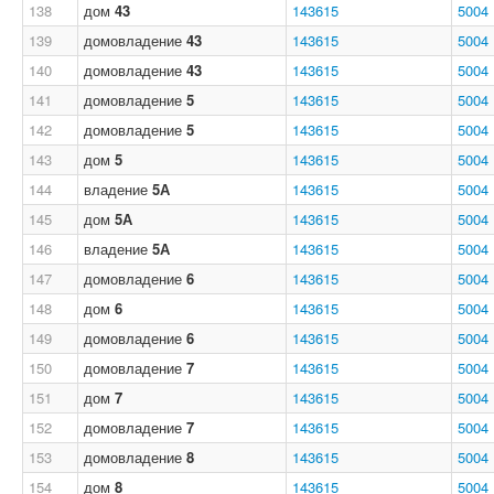
138
дом
43
143615
5004
139
домовладение
43
143615
5004
140
домовладение
43
143615
5004
141
домовладение
5
143615
5004
142
домовладение
5
143615
5004
143
дом
5
143615
5004
144
владение
5А
143615
5004
145
дом
5А
143615
5004
146
владение
5А
143615
5004
147
домовладение
6
143615
5004
148
дом
6
143615
5004
149
домовладение
6
143615
5004
150
домовладение
7
143615
5004
151
дом
7
143615
5004
152
домовладение
7
143615
5004
153
домовладение
8
143615
5004
154
дом
8
143615
5004