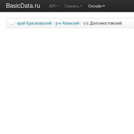
BasicData.ru
API
Скачать
Онлайн
..
/
край Красноярский
/
р-н Абанский
/
с/с Долгомостовский