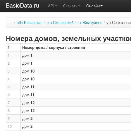
BasicData.ru
API
Скачать
Онлайн
..
/
обл Рязанская
/
р-н Скопинский
/
ст Желтухино
/
ул Совхозная
Номера домов, земельных участков
#
Номер дома / корпуса / строения
1
дом
1
2
дом
1
3
дом
10
4
дом
10
5
дом
11
6
дом
11
7
дом
12
8
дом
12
9
дом
2
10
дом
2