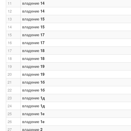
11
владение
14
12
владение
14
13
владение
15
14
владение
15
15
владение
17
16
владение
17
17
владение
18
18
владение
18
19
владение
19
20
владение
19
21
владение
1б
22
владение
1б
23
владение
1д
24
владение
1д
25
владение
1е
26
владение
1е
27
владение
2