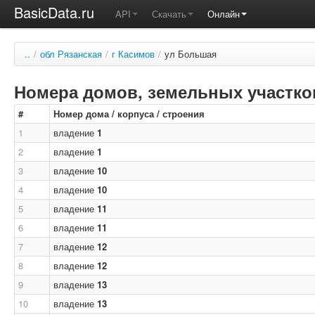
BasicData.ru
API
Скачать
Онлайн
..
/
обл Рязанская
/
г Касимов
/
ул Большая
Номера домов, земельных участков
#
Номер дома / корпуса / строения
1
владение
1
2
владение
1
3
владение
10
4
владение
10
5
владение
11
6
владение
11
7
владение
12
8
владение
12
9
владение
13
10
владение
13