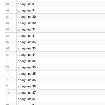
61
владение
3
62
владение
3
63
владение
30
64
владение
30
65
владение
31
66
владение
31
67
владение
33
68
владение
33
69
владение
34
70
владение
34
71
владение
35
72
владение
35
73
владение
36
74
владение
36
75
владение
37
76
владение
37