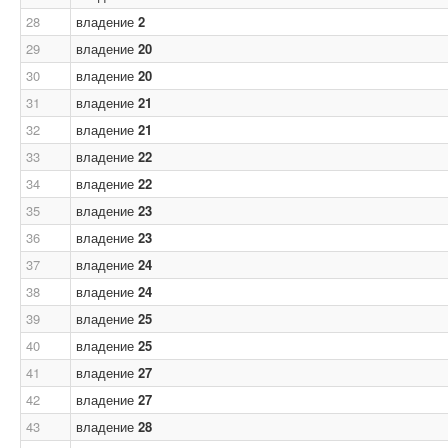
28
владение
2
29
владение
20
30
владение
20
31
владение
21
32
владение
21
33
владение
22
34
владение
22
35
владение
23
36
владение
23
37
владение
24
38
владение
24
39
владение
25
40
владение
25
41
владение
27
42
владение
27
43
владение
28