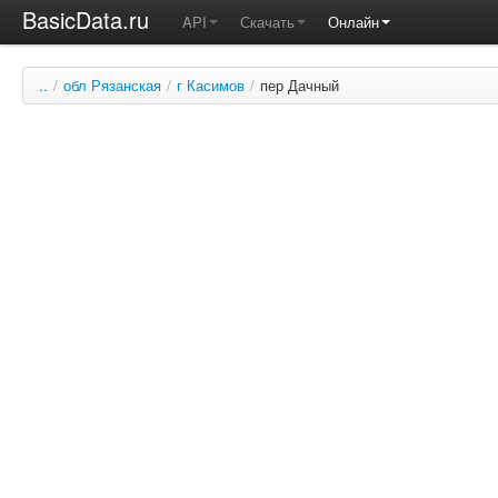
BasicData.ru
API
Скачать
Онлайн
..
/
обл Рязанская
/
г Касимов
/
пер Дачный