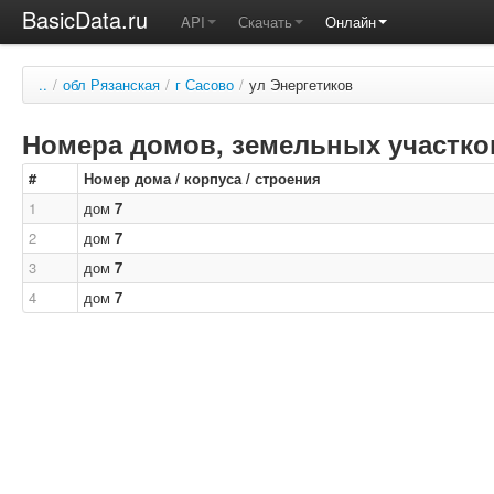
BasicData.ru
API
Скачать
Онлайн
..
/
обл Рязанская
/
г Сасово
/
ул Энергетиков
Номера домов, земельных участков
#
Номер дома / корпуса / строения
1
дом
7
2
дом
7
3
дом
7
4
дом
7