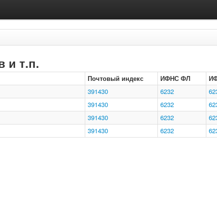
 и т.п.
Почтовый индекс
ИФНС ФЛ
И
391430
6232
62
391430
6232
62
391430
6232
62
391430
6232
62