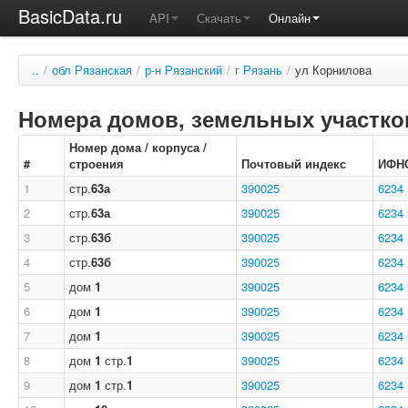
BasicData.ru
API
Скачать
Онлайн
..
/
обл Рязанская
/
р-н Рязанский
/
г Рязань
/
ул Корнилова
Номера домов, земельных участков
Номер дома / корпуса /
#
строения
Почтовый индекс
ИФН
1
стр.
63а
390025
6234
2
стр.
63а
390025
6234
3
стр.
63б
390025
6234
4
стр.
63б
390025
6234
5
дом
1
390025
6234
6
дом
1
390025
6234
7
дом
1
390025
6234
8
дом
1
стр.
1
390025
6234
9
дом
1
стр.
1
390025
6234