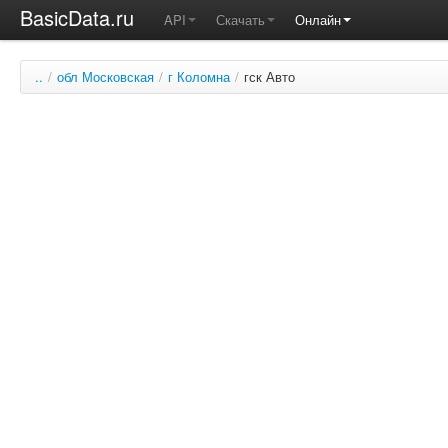
BasicData.ru
API
Скачать
Онлайн
..
/
обл Московская
/
г Коломна
/
гск Авто