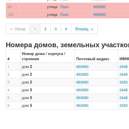
99
улица
Лазо
663693
100
улица
Лазо
663693
← Назад
1
2
3
4
Вперёд →
Номера домов, земельных участков
Номер дома / корпуса /
#
строения
Почтовый индекс
ИФН
1
дом
2
663690
2448
2
дом
2
663690
2448
3
дом
2
663690
2453
4
дом
5
663690
2448
5
дом
5
663690
2448
6
дом
5
663690
2453