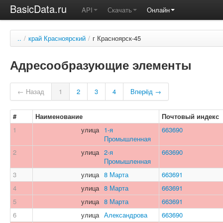
BasicData.ru
API
Скачать
Онлайн
..
/
край Красноярский
/
г Красноярск-45
Адресообразующие элементы
← Назад
1
2
3
4
Вперёд →
#
Наименование
Почтовый индекс
1
улица
1-я
663690
Промышленная
2
улица
2-я
663690
Промышленная
3
улица
8 Марта
663691
4
улица
8 Марта
663691
5
улица
8 Марта
663691
6
улица
Александрова
663690