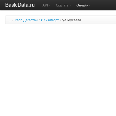
BasicData.ru
API
Скачать
Онлайн
..
/
Респ Дагестан
/
г Кизилюрт
/
ул Мусаева