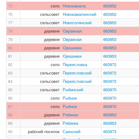
75
село
Новокамала
663952
76
сельсовет
Новокамалинский
663952
77
сельсовет
Новосолянский
663953
78
деревня
Овражная
663953
79
деревня
Овражная
663953
80
деревня
Орешники
663953
81
деревня
Орешники
663953
82
село
Переясловка
663972
83
сельсовет
Переясловский
663972
84
сельсовет
Переясловский
663972
85
сельсовет
Рыбинский
663970
86
село
Рыбное
663970
87
село
Рыбное
663970
88
деревня
Рябинки
663953
89
деревня
Рябинки
663953
90
рабочий поселок
Саянский
663973