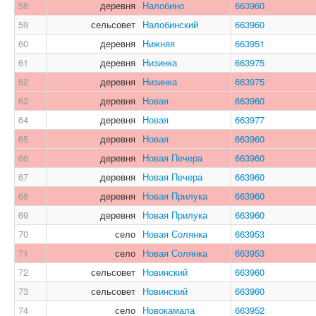
58
деревня
Налобино
663960
59
сельсовет
Налобинский
663960
60
деревня
Нижняя
663951
61
деревня
Низинка
663975
62
деревня
Низинка
663975
63
деревня
Новая
663960
64
деревня
Новая
663977
65
деревня
Новая
663960
66
деревня
Новая Печера
663960
67
деревня
Новая Печера
663960
68
деревня
Новая Прилука
663960
69
деревня
Новая Прилука
663960
70
село
Новая Солянка
663953
71
село
Новая Солянка
663953
72
сельсовет
Новинский
663960
73
сельсовет
Новинский
663960
74
село
Новокамала
663952