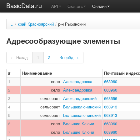
BasicData.ru
API
Скачать
Онлайн
..
/
край Красноярский
/
р-н Рыбинский
Адресообразующие элементы
← Назад
1
2
Вперёд →
#
Наименование
Почтовый индекс
1
село
Александровка
663960
2
село
Александровка
663960
3
сельсовет
Александровский
663556
4
сельсовет
Большеключинский
663913
5
сельсовет
Большеключинский
663913
6
село
Большие Ключи
663960
7
село
Большие Ключи
663960