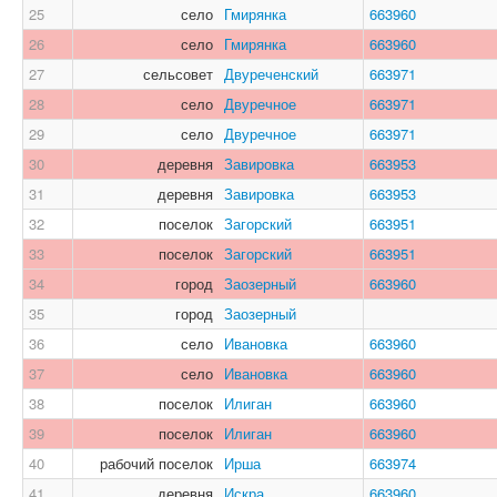
25
село
Гмирянка
663960
26
село
Гмирянка
663960
27
сельсовет
Двуреченский
663971
28
село
Двуречное
663971
29
село
Двуречное
663971
30
деревня
Завировка
663953
31
деревня
Завировка
663953
32
поселок
Загорский
663951
33
поселок
Загорский
663951
34
город
Заозерный
663960
35
город
Заозерный
36
село
Ивановка
663960
37
село
Ивановка
663960
38
поселок
Илиган
663960
39
поселок
Илиган
663960
40
рабочий поселок
Ирша
663974
41
деревня
Искра
663960