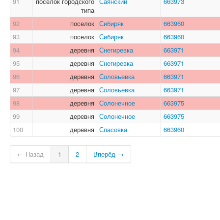
91
поселок городского
Саянский
663973
типа
92
поселок
Сибиряк
663960
93
поселок
Сибиряк
663960
94
деревня
Снегиревка
663971
95
деревня
Снегиревка
663971
96
деревня
Соловьевка
663971
97
деревня
Соловьевка
663971
98
деревня
Солонечное
663975
99
деревня
Солонечное
663975
100
деревня
Спасовка
663960
← Назад
1
2
Вперёд →