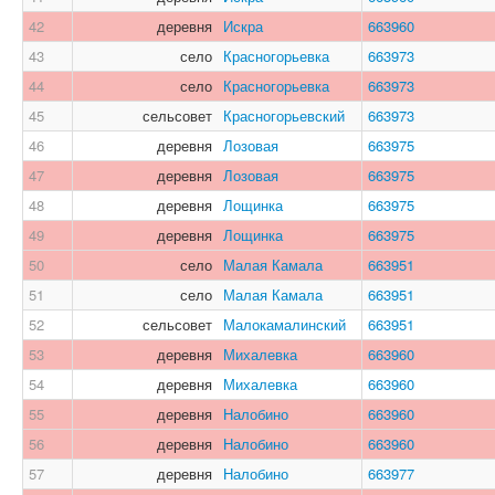
42
деревня
Искра
663960
43
село
Красногорьевка
663973
44
село
Красногорьевка
663973
45
сельсовет
Красногорьевский
663973
46
деревня
Лозовая
663975
47
деревня
Лозовая
663975
48
деревня
Лощинка
663975
49
деревня
Лощинка
663975
50
село
Малая Камала
663951
51
село
Малая Камала
663951
52
сельсовет
Малокамалинский
663951
53
деревня
Михалевка
663960
54
деревня
Михалевка
663960
55
деревня
Налобино
663960
56
деревня
Налобино
663960
57
деревня
Налобино
663977