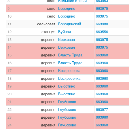
8
село
Большие Ключи
663953
9
село
Бородино
663975
10
село
Бородино
663975
11
сельсовет
Бородинский
663980
12
станция
Буйная
663556
13
деревня
Верховая
663975
14
деревня
Верховая
663975
15
деревня
Власть Труда
663960
16
деревня
Власть Труда
663960
17
деревня
Воскресенка
663960
18
деревня
Воскресенка
663960
19
деревня
Высотино
663960
20
деревня
Высотино
663960
21
деревня
Глубоково
663960
22
деревня
Глубоково
663977
23
деревня
Глубоково
663960
24
деревня
Глубоково
663960