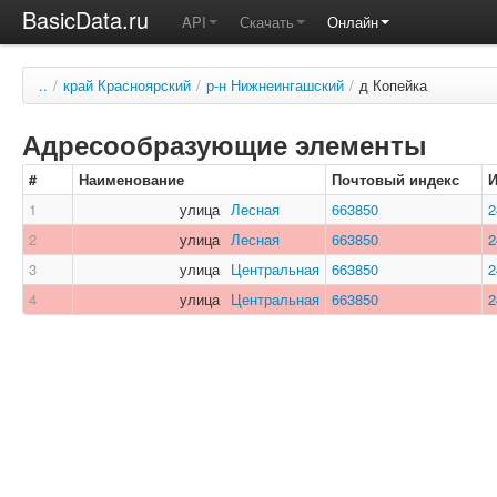
BasicData.ru
API
Скачать
Онлайн
..
/
край Красноярский
/
р-н Нижнеингашский
/
д Копейка
Адресообразующие элементы
#
Наименование
Почтовый индекс
1
улица
Лесная
663850
2
2
улица
Лесная
663850
2
3
улица
Центральная
663850
2
4
улица
Центральная
663850
2