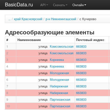
BasicData.ru
API
Скачать
Онлайн
..
/
край Красноярский
/
р-н Нижнеингашский
/
с Кучерово
Адресообразующие элементы
#
Наименование
Почтовый индекс
1
улица
Комсомольская
663833
2
улица
Комсомольская
663833
3
улица
Корнеева
663833
4
улица
Корнеева
663833
5
улица
Молодежная
663833
6
улица
Молодежная
663833
7
улица
Набережная
663833
8
улица
Набережная
663833
9
улица
Партизанская
663833
10
улица
Партизанская
663833