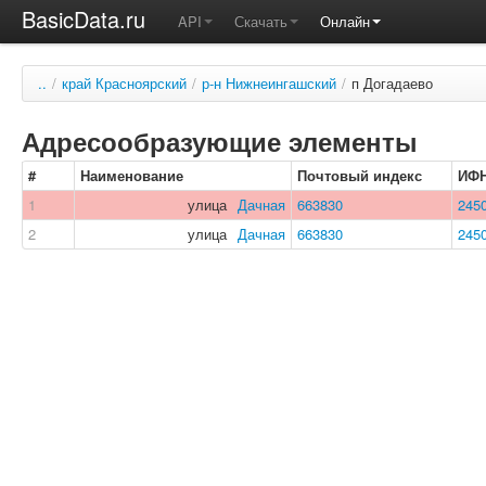
BasicData.ru
API
Скачать
Онлайн
..
/
край Красноярский
/
р-н Нижнеингашский
/
п Догадаево
Адресообразующие элементы
#
Наименование
Почтовый индекс
ИФ
1
улица
Дачная
663830
245
2
улица
Дачная
663830
245