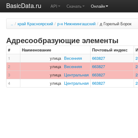
BasicData.ru
API
Скачать
Онлайн
..
/
край Красноярский
/
р-н Нижнеингашский
/
д Горелый Борок
Адресообразующие элементы
#
Наименование
Почтовый индекс
1
улица
Весенняя
663827
2
2
улица
Весенняя
663827
2
3
улица
Центральная
663827
2
4
улица
Центральная
663827
2