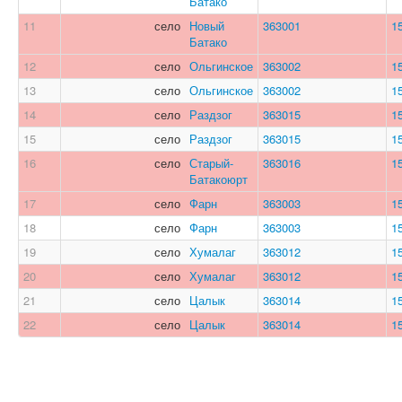
Батако
11
село
Новый
363001
1
Батако
12
село
Ольгинское
363002
1
13
село
Ольгинское
363002
1
14
село
Раздзог
363015
1
15
село
Раздзог
363015
1
16
село
Старый-
363016
1
Батакоюрт
17
село
Фарн
363003
1
18
село
Фарн
363003
1
19
село
Хумалаг
363012
1
20
село
Хумалаг
363012
1
21
село
Цалык
363014
1
22
село
Цалык
363014
1