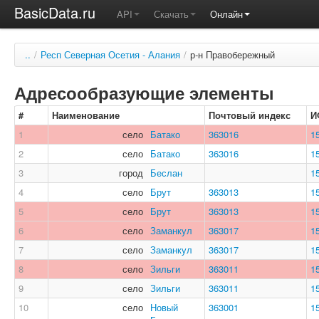
BasicData.ru
API
Скачать
Онлайн
..
/
Респ Северная Осетия - Алания
/
р-н Правобережный
Адресообразующие элементы
#
Наименование
Почтовый индекс
И
1
село
Батако
363016
1
2
село
Батако
363016
1
3
город
Беслан
1
4
село
Брут
363013
1
5
село
Брут
363013
1
6
село
Заманкул
363017
1
7
село
Заманкул
363017
1
8
село
Зильги
363011
1
9
село
Зильги
363011
1
10
село
Новый
363001
1