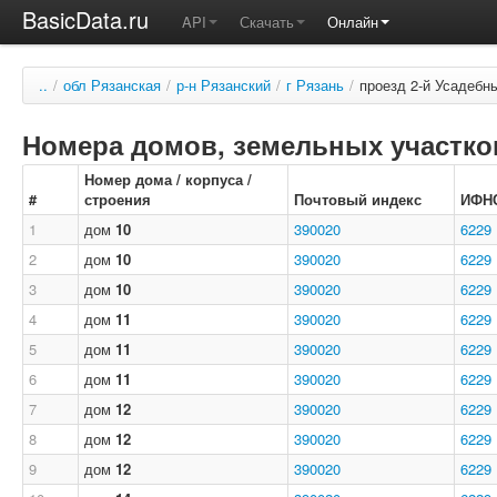
BasicData.ru
API
Скачать
Онлайн
..
/
обл Рязанская
/
р-н Рязанский
/
г Рязань
/
проезд 2-й Усадебн
Номера домов, земельных участков
Номер дома / корпуса /
#
строения
Почтовый индекс
ИФН
1
дом
10
390020
6229
2
дом
10
390020
6229
3
дом
10
390020
6229
4
дом
11
390020
6229
5
дом
11
390020
6229
6
дом
11
390020
6229
7
дом
12
390020
6229
8
дом
12
390020
6229
9
дом
12
390020
6229