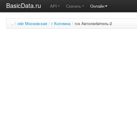
BasicData.ru
API
Скачать
Онлайн
..
/
обл Московская
/
г Коломна
/
гск Автолюбитель-2