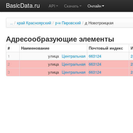
BasicData.ru
API
Скачать
Онлайн
..
/
край Красноярский
/
р-н Пировский
/
д Новотроицкая
Адресообразующие элементы
#
Наименование
Почтовый индекс
1
улица
Центральная
663124
2
2
улица
Центральная
663124
2
3
улица
Центральная
663124
2