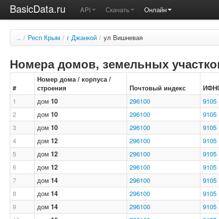
BasicData.ru
API
Скачать
Онлайн
..
/
Респ Крым
/
г Джанкой
/
ул Вишневая
Номера домов, земельных участков
Номер дома / корпуса /
#
строения
Почтовый индекс
ИФН
1
дом
10
296100
9105
2
дом
10
296100
9105
3
дом
10
296100
9105
4
дом
12
296100
9105
5
дом
12
296100
9105
6
дом
12
296100
9105
7
дом
14
296100
9105
8
дом
14
296100
9105
9
дом
14
296100
9105