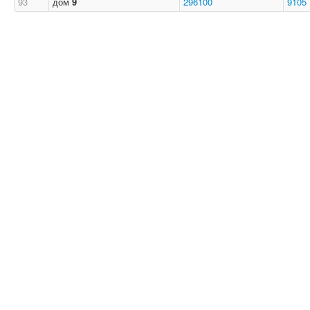
93
дом
9
296100
9105