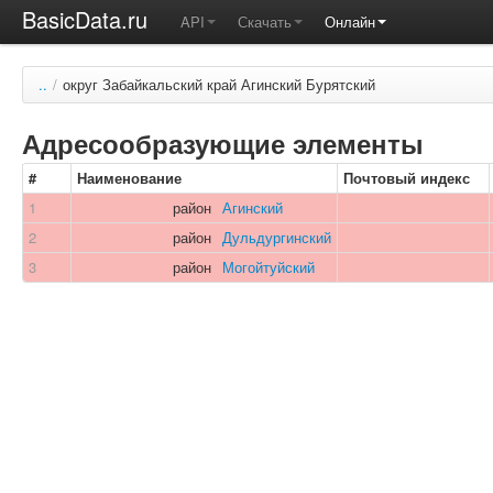
BasicData.ru
API
Скачать
Онлайн
..
/
округ Забайкальский край Агинский Бурятский
Адресообразующие элементы
#
Наименование
Почтовый индекс
1
район
Агинский
2
район
Дульдургинский
3
район
Могойтуйский