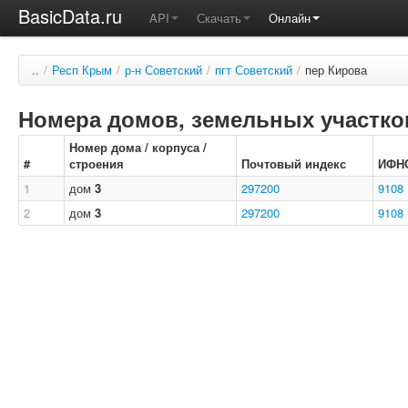
BasicData.ru
API
Скачать
Онлайн
..
/
Респ Крым
/
р-н Советский
/
пгт Советский
/
пер Кирова
Номера домов, земельных участков
Номер дома / корпуса /
#
строения
Почтовый индекс
ИФН
1
дом
3
297200
9108
2
дом
3
297200
9108