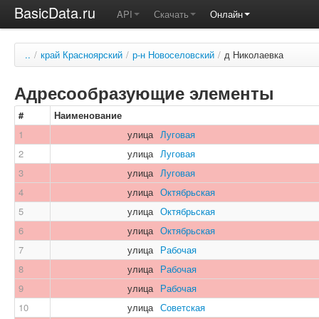
BasicData.ru
API
Скачать
Онлайн
..
/
край Красноярский
/
р-н Новоселовский
/
д Николаевка
Адресообразующие элементы
#
Наименование
1
улица
Луговая
2
улица
Луговая
3
улица
Луговая
4
улица
Октябрьская
5
улица
Октябрьская
6
улица
Октябрьская
7
улица
Рабочая
8
улица
Рабочая
9
улица
Рабочая
10
улица
Советская