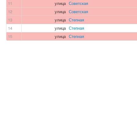
11
улица
Советская
12
улица
Советская
13
улица
Степная
14
улица
Степная
15
улица
Степная