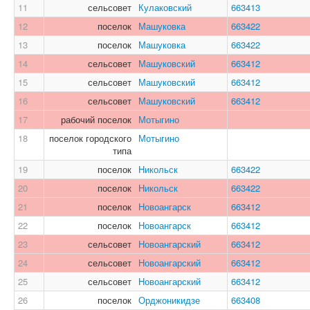
11
сельсовет
Кулаковский
663413
12
поселок
Машуковка
663422
13
поселок
Машуковка
663422
14
сельсовет
Машуковский
663412
15
сельсовет
Машуковский
663412
16
сельсовет
Машуковский
663412
17
рабочий поселок
Мотыгино
18
поселок городского
Мотыгино
типа
19
поселок
Никольск
663422
20
поселок
Никольск
663422
21
поселок
Новоангарск
663412
22
поселок
Новоангарск
663412
23
сельсовет
Новоангарский
663412
24
сельсовет
Новоангарский
663412
25
сельсовет
Новоангарский
663412
26
поселок
Орджоникидзе
663408