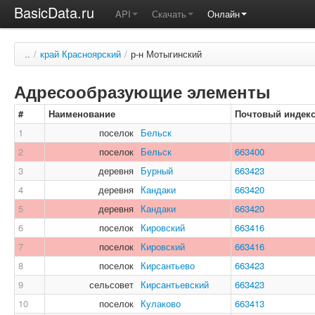
BasicData.ru
API
Скачать
Онлайн
..
/
край Красноярский
/
р-н Мотыгинский
Адресообразующие элементы
#
Наименование
Почтовый индек
1
поселок
Бельск
2
поселок
Бельск
663400
3
деревня
Бурный
663423
4
деревня
Кандаки
663420
5
деревня
Кандаки
663420
6
поселок
Кировский
663416
7
поселок
Кировский
663416
8
поселок
Кирсантьево
663423
9
сельсовет
Кирсантьевский
663423
10
поселок
Кулаково
663413