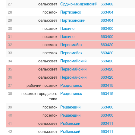
27
сельсовет
Орджоникидзевский
663408
28
поселок
Партизанск
663404
29
сельсовет
Партизанский
663404
30
поселок
Пашино
663400
31
поселок
Пашино
663400
32
поселок
Первомайск
663420
33
поселок
Первомайск
663420
34
сельсовет
Первомайский
663420
35
сельсовет
Первомайский
663420
36
сельсовет
Первомайский
663420
37
рабочий поселок
Раздолинск
663415
38
поселок городского
Раздолинск
663415
типа
39
поселок
Решающий
663400
40
поселок
Решающий
663400
41
сельсовет
Рыбинский
663411
42
сельсовет
Рыбинский
663411