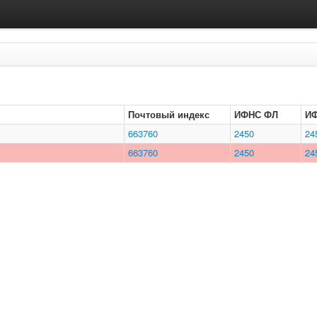
Почтовый индекс
ИФНС ФЛ
И
663760
2450
24
663760
2450
24