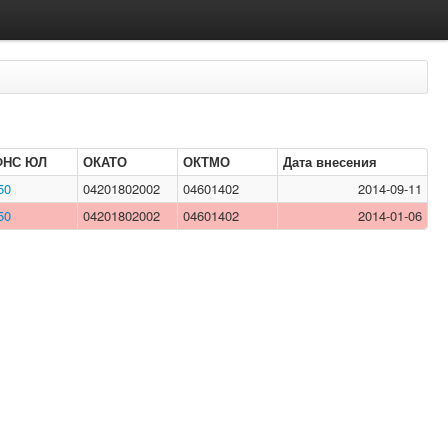
ФНС ЮЛ
ОКАТО
ОКТМО
Дата внесения
50
04201802002
04601402
2014-09-11
50
04201802002
04601402
2014-01-06