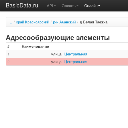
BasicData.ru
API
Скачать
Онлайн
..
/
край Красноярский
/
р-н Абанский
/
д Белая Таежка
Адресообразующие элементы
#
Наименование
1
улица
Центральная
2
улица
Центральная