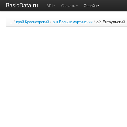
BasicData.ru
API
Скачать
Онлайн
..
/
край Красноярский
/
р-н Большемуртинский
/
с/с Ентаульский