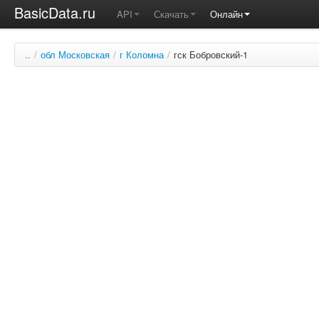
BasicData.ru
API
Скачать
Онлайн
..
/
обл Московская
/
г Коломна
/
гск Бобровский-1