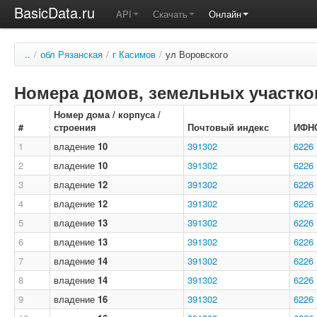
BasicData.ru
API
Скачать
Онлайн
..
/
обл Рязанская
/
г Касимов
/
ул Воровского
Номера домов, земельных участков
Номер дома / корпуса /
#
строения
Почтовый индекс
ИФН
1
владение
10
391302
6226
2
владение
10
391302
6226
3
владение
12
391302
6226
4
владение
12
391302
6226
5
владение
13
391302
6226
6
владение
13
391302
6226
7
владение
14
391302
6226
8
владение
14
391302
6226
9
владение
16
391302
6226